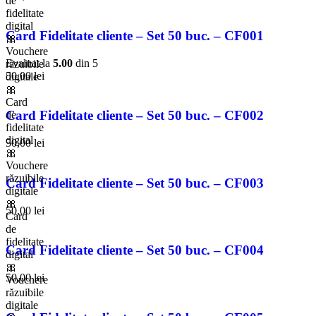
de
fidelitate
digital
Card Fidelitate cliente – Set 50 buc. – CF001
🎀
Vouchere
Evaluat la
5.00
din 5
răzuibile
50,00
lei
digitale
🎀
Card
Card Fidelitate cliente – Set 50 buc. – CF002
de
fidelitate
digital
50,00
lei
🎀
Vouchere
răzuibile
Card Fidelitate cliente – Set 50 buc. – CF003
digitale
🎀
50,00
lei
Card
de
fidelitate
Card Fidelitate cliente – Set 50 buc. – CF004
digital
🎀
50,00
lei
Vouchere
răzuibile
digitale