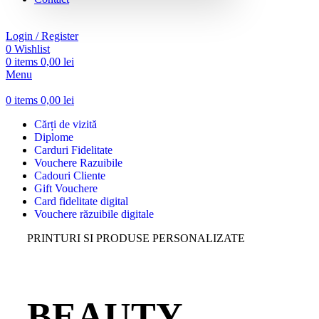
Login / Register
0
Wishlist
0
items
0,00
lei
Menu
0
items
0,00
lei
Cărți de vizită
Diplome
Carduri Fidelitate
Vouchere Razuibile
Cadouri Cliente
Gift Vouchere
Card fidelitate digital
Vouchere răzuibile digitale
PRINTURI SI PRODUSE PERSONALIZATE
BEAUTY