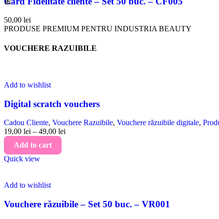
Card Fidelitate cliente – Set 50 buc. – CF005
🎀
50,00
lei
PRODUSE PREMIUM PENTRU INDUSTRIA BEAUTY
VOUCHERE RAZUIBILE
Add to wishlist
Digital scratch vouchers
Cadou Cliente
,
Vouchere Razuibile
,
Vouchere răzuibile digitale
,
Prod
19,00
lei
–
49,00
lei
Add to cart
Quick view
Add to wishlist
Vouchere răzuibile – Set 50 buc. – VR001