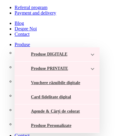
Referral program
Payment and delivery
Blog
Despre Noi
Contact
Produse
Produse DIGITALE
Produse PRINTATE
Vouchere răzuibile digitale
Card fidelitate digital
Agende & Cărți de colorat
Produse Personalizate
Contact