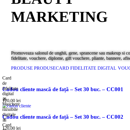
MARKETING
Promoveaza salonul de unghii, gene, sprancene sau makeup si const
fidelitate, vouchere, diplome, gift vouchere, pliante, bannere, afis
PRODUSE
PRODUSE
CARD FIDELITATE DIGITAL
VOUC
Card
de
fidelitate
Cadou cliente mască de față – Set 30 buc. – CC001
digital
🎀
120,00
lei
Vouchere
răzuibile
digitale
Cadou cliente mască de față – Set 30 buc. – CC002
🎀
Card
120,00
lei