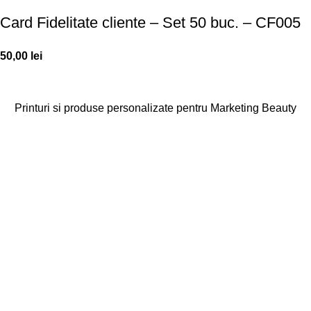
Card Fidelitate cliente – Set 50 buc. – CF005
50,00
lei
Printuri si produse personalizate pentru Marketing Beauty
Categorii
Agende
Diplome
Carduri Fidelitate
Cadouri Cliente
Vezi toate categoriile
Linkuri Utile
Acasa
Produse Personalizate