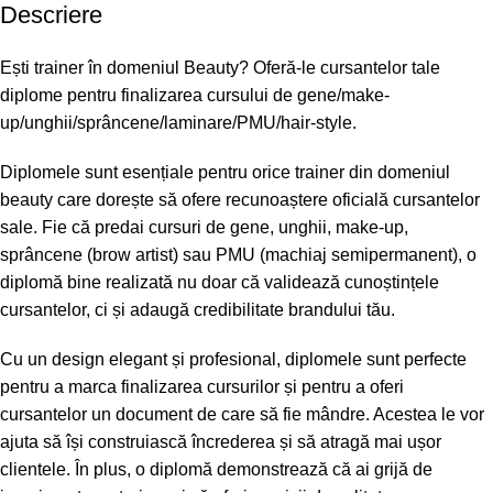
Descriere
Ești trainer în domeniul Beauty? Oferă-le cursantelor tale
diplome pentru finalizarea cursului de gene/make-
up/unghii/sprâncene/laminare/PMU/hair-style.
Diplomele sunt esențiale pentru orice trainer din domeniul
beauty care dorește să ofere recunoaștere oficială cursantelor
sale. Fie că predai cursuri de
gene, unghii, make-up,
sprâncene (brow artist) sau PMU (machiaj semipermanent)
, o
diplomă bine realizată nu doar că validează cunoștințele
cursantelor, ci și adaugă credibilitate brandului tău.
Cu un design elegant și profesional, diplomele sunt perfecte
pentru a marca finalizarea cursurilor și pentru a oferi
cursantelor un document de care să fie mândre. Acestea le vor
ajuta să își construiască încrederea și să atragă mai ușor
clientele. În plus, o diplomă demonstrează că ai grijă de