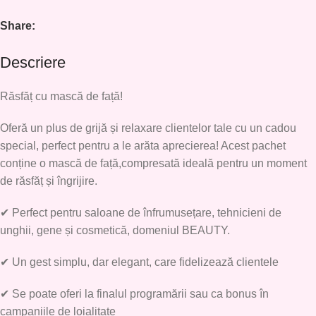
Share:
Descriere
Răsfăț cu mască de față!
Oferă un plus de grijă și relaxare clientelor tale cu un
cadou
special
, perfect pentru a le arăta aprecierea! Acest pachet
conține o
mască de față
,compresată ideală pentru un moment
de răsfăț și îngrijire.
✔
Perfect pentru saloane de înfrumusețare, tehnicieni de
unghii, gene și cosmetică, domeniul BEAUTY.
✔
Un gest simplu, dar elegant, care fidelizează clientele
✔
Se poate oferi la finalul programării sau ca bonus în
campaniile de loialitate