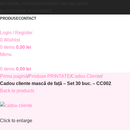
REFERRAL PROGRAM
PAYMENT AND DELIVERY
BLOG
DESPRE NOI
CONTACT
PRODUSE
CONTACT
Login / Register
0
Wishlist
0
items
0,00
lei
Menu
0
items
0,00
lei
Prima pagină
Produse PRINTATE
Cadou Cliente
Cadou cliente mască de față – Set 30 buc. – CC002
Back to products
Click to enlarge