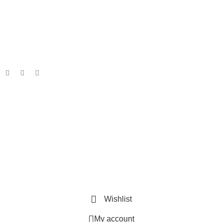
Linkuri Utile
Acasa
Produse Personalizate
Vreau Brandul Meu
Legalitate
Termeni & Conditii
Politica Confidentialitate
Politica Cookies
ANPC
Wishlist
My account