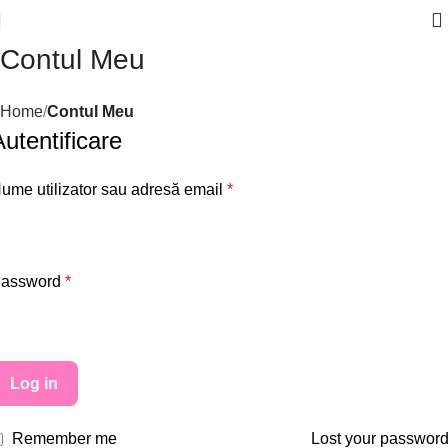
Contul Meu
Home
Contul Meu
Autentificare
ume utilizator sau adresă email
*
assword
*
Log in
Remember me
Lost your passwor