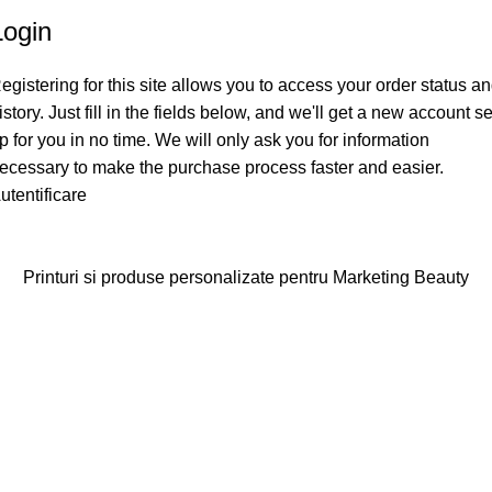
Login
egistering for this site allows you to access your order status a
istory. Just fill in the fields below, and we'll get a new account se
p for you in no time. We will only ask you for information
ecessary to make the purchase process faster and easier.
utentificare
Printuri si produse personalizate pentru Marketing Beauty
Categorii
Agende
Diplome
Carduri Fidelitate
Cadouri Cliente
Vezi toate categoriile