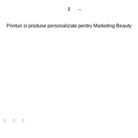
1
2
→
Printuri si produse personalizate pentru Marketing Beauty
Categorii
Agende
Diplome
Carduri Fidelitate
Cadouri Cliente
Vezi toate categoriile
Linkuri Utile
Acasa
Produse Personalizate
Vreau Brandul Meu
Legalitate
Termeni & Conditii