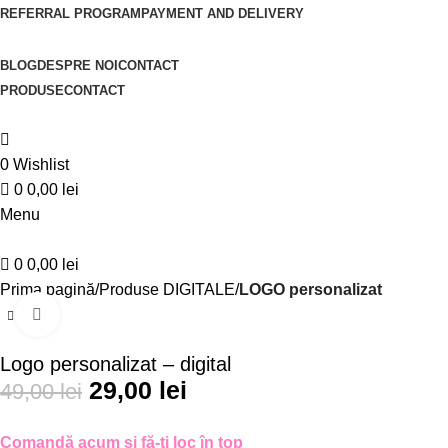
REFERRAL PROGRAM
PAYMENT AND DELIVERY
BLOG
DESPRE NOI
CONTACT
PRODUSE
CONTACT
0
Wishlist
0
0,00
lei
Menu
0
0,00
lei
Prima pagină
Produse DIGITALE
LOGO personalizat
Click to enlarge
-41%
Logo personalizat – digital
29,00
lei
49,00
lei
Comandă acum și fă-ți loc în top