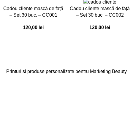
Cadou cliente mască de față
Cadou cliente mască de față
– Set 30 buc. – CC001
– Set 30 buc. – CC002
120,00
lei
120,00
lei
Printuri si produse personalizate pentru Marketing Beauty
Categorii
Agende
Diplome
Carduri Fidelitate
Cadouri Cliente
Vezi toate categoriile
Linkuri Utile