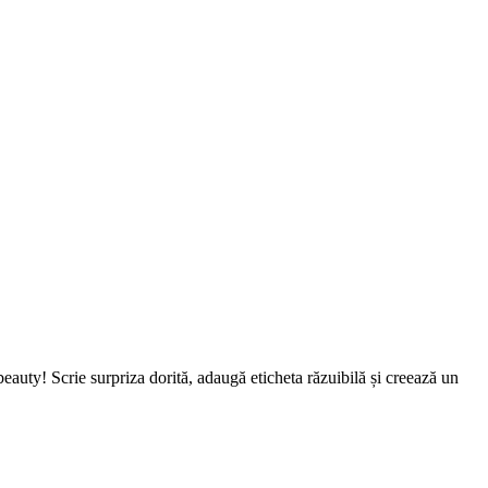
 beauty! Scrie
surpriza dorită
, adaugă
eticheta răzuibilă
și creează un