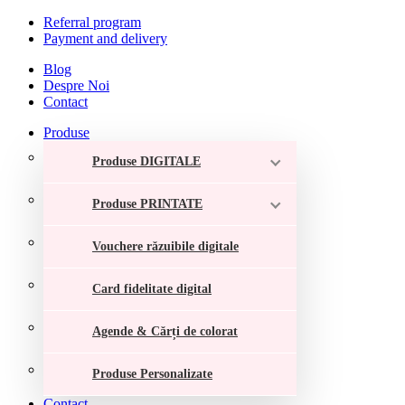
Referral program
Payment and delivery
Blog
Despre Noi
Contact
Produse
Produse DIGITALE
Produse PRINTATE
Vouchere răzuibile digitale
Card fidelitate digital
Agende & Cărți de colorat
Produse Personalizate
Contact