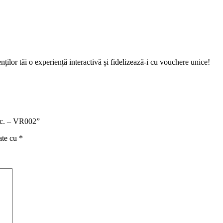
enților tăi o experiență interactivă și fidelizează-i cu vouchere unice!
buc. – VR002”
ate cu
*