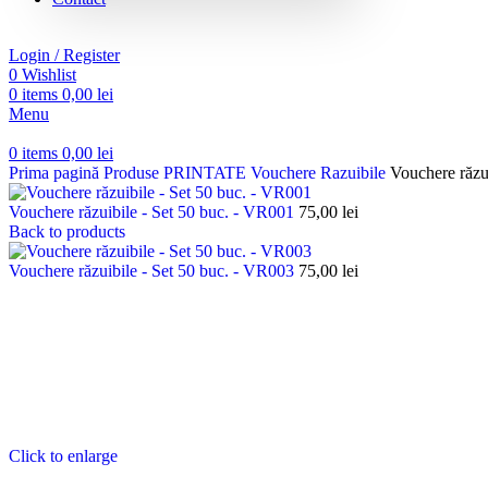
Login / Register
0
Wishlist
0
items
0,00
lei
Menu
0
items
0,00
lei
Prima pagină
Produse PRINTATE
Vouchere Razuibile
Vouchere răzu
Vouchere răzuibile - Set 50 buc. - VR001
75,00
lei
Back to products
Vouchere răzuibile - Set 50 buc. - VR003
75,00
lei
Click to enlarge