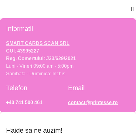
Informatii
SMART CARDS SCAN SRL
CUI: 43995227
Reg. Comertului: J33/629/2021
Luni - Vineri 09:00 am - 5:00pm
Sambata - Duminica: Inchis
Telefon
Email
+40 741 500 461
contact@printesse.ro
Haide sa ne auzim!