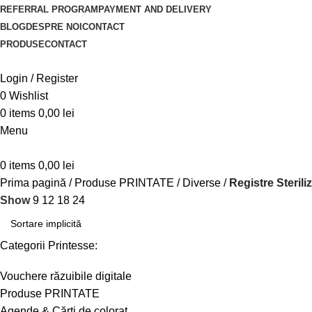
REFERRAL PROGRAM
PAYMENT AND DELIVERY
BLOG
DESPRE NOI
CONTACT
PRODUSE
CONTACT
Login / Register
0
Wishlist
0
items
0,00
lei
Menu
0
items
0,00
lei
Prima pagină
Produse PRINTATE
Diverse
Registre Sterili
Show
9
12
18
24
Categorii Printesse:
Vouchere răzuibile digitale
Produse PRINTATE
Agende & Cărți de colorat