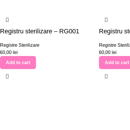
Registru sterilizare – RG001
Registru s
Registre Sterilizare
Registre Steril
60,00
lei
60,00
lei
Add to cart
Add to cart
Categorii