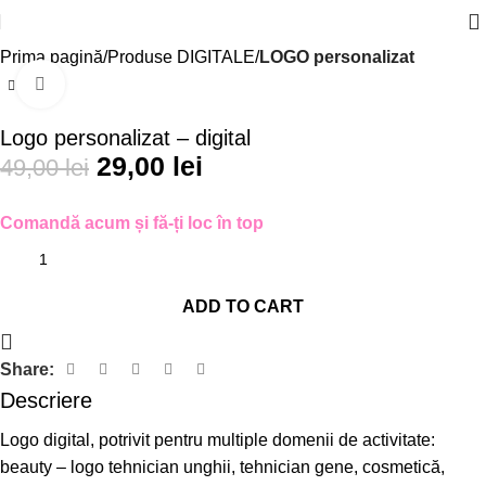
Prima pagină
Produse DIGITALE
LOGO personalizat
Click to enlarge
-41%
Logo personalizat – digital
29,00
lei
49,00
lei
Comandă acum și fă-ți loc în top
ADD TO CART
Share:
Descriere
Logo digital, potrivit pentru multiple domenii de activitate:
beauty – logo tehnician unghii, tehnician gene, cosmetică,