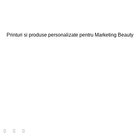
Printuri si produse personalizate pentru Marketing Beauty
Categorii
Agende
Diplome
Carduri Fidelitate
Cadouri Cliente
Vezi toate categoriile
Linkuri Utile
Acasa
Produse Personalizate
Vreau Brandul Meu