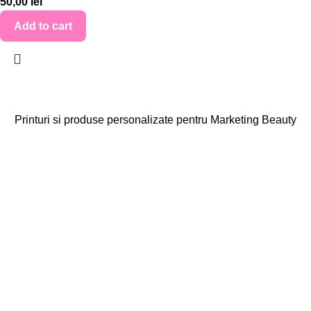
50,00
lei
Add to cart
Printuri si produse personalizate pentru Marketing Beauty
Categorii
Agende
Diplome
Carduri Fidelitate
Cadouri Cliente
Vezi toate categoriile
Linkuri Utile
Acasa
Produse Personalizate