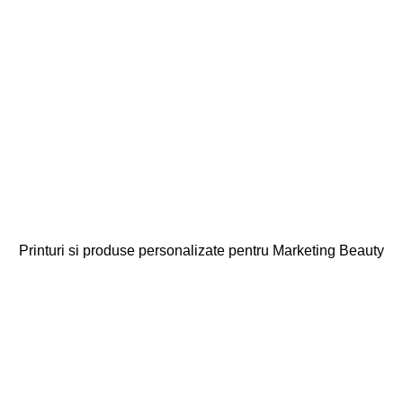
Printuri si produse personalizate pentru Marketing Beauty
Categorii
Agende
Diplome
Carduri Fidelitate