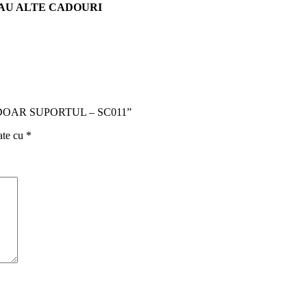
SAU ALTE CADOURI
uc. – DOAR SUPORTUL – SC011”
ate cu
*