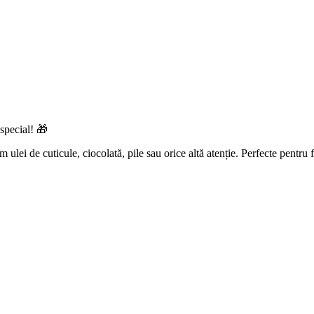
special!
🎁
cum
ulei de cuticule, ciocolată, pile
sau orice altă atenție. Perfecte pentru f