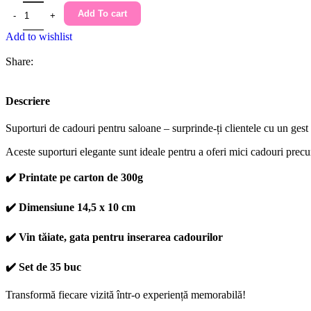
Add To cart
Add to wishlist
Share:
Descriere
Suporturi de cadouri pentru saloane – surprinde-ți clientele cu un gest 
Aceste suporturi elegante sunt ideale pentru a oferi mici cadouri pre
✔️ Printate pe carton de
300g
✔️ Dimensiune
14,5 x 10 cm
✔️ Vin
tăiate
, gata pentru inserarea cadourilor
✔️
Set de 35 buc
Transformă fiecare vizită într-o experiență memorabilă!