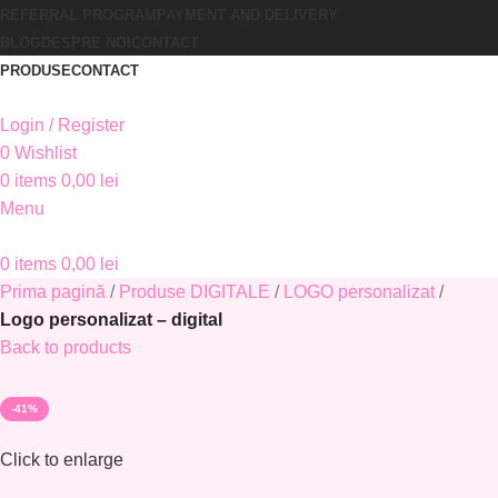
REFERRAL PROGRAM
PAYMENT AND DELIVERY
BLOG
DESPRE NOI
CONTACT
PRODUSE
CONTACT
Login / Register
0
Wishlist
0
items
0,00
lei
Menu
0
items
0,00
lei
Prima pagină
Produse DIGITALE
LOGO personalizat
Logo personalizat – digital
Back to products
-41%
Click to enlarge