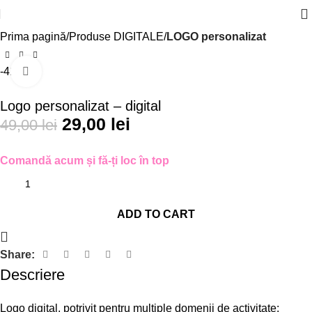
Prima pagină
Produse DIGITALE
LOGO personalizat
-41%
Click to enlarge
Logo personalizat – digital
29,00
lei
49,00
lei
Comandă acum și fă-ți loc în top
ADD TO CART
Share:
Descriere
Logo digital, potrivit pentru multiple domenii de activitate: