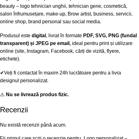
beauty – logo tehnician unghii, tehnician gene, cosmetică,
salon înfrumusețare, make-up, Brow artist, business, servicii,
online shop, brand personal sau social media.
Produsul este
digital
, livrat în formate
PDF, SVG, PNG (fundal
transparent) și JPEG pe email,
ideal pentru print și utilizare
online (site, Instagram, Facebook, cărți de vizită, flyere,
etichete).
✔Veți fi contactat în maxim 24h lucrătoare pentru a livra
designul personalizat.
⚠️
Nu se livrează produs fizic.
Recenzii
Nu există recenzii până acum.
Fii primul care scrii o recenzie pentru „Logo personalizat –