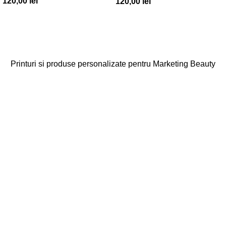
120,00
lei
120,00
lei
Printuri si produse personalizate pentru Marketing Beauty
Categorii
Agende
Diplome
Carduri Fidelitate
Cadouri Cliente
Vezi toate categoriile
Linkuri Utile
Acasa
Produse Personalizate
Vreau Brandul Meu