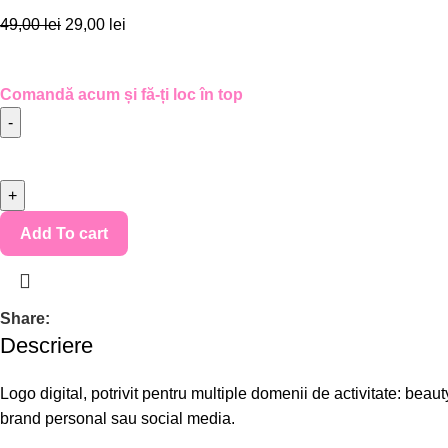
49,00
lei
29,00
lei
Comandă acum și fă-ți loc în top
Add To cart
Share:
Descriere
Logo digital, potrivit pentru multiple domenii de activitate: bea
brand personal sau social media.