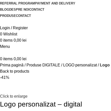
REFERRAL PROGRAM
PAYMENT AND DELIVERY
BLOG
DESPRE NOI
CONTACT
PRODUSE
CONTACT
Login / Register
0
Wishlist
0
items
0,00
lei
Menu
0
items
0,00
lei
Prima pagină
Produse DIGITALE
LOGO personalizat
Logo p
Back to products
-41%
Click to enlarge
Logo personalizat – digital