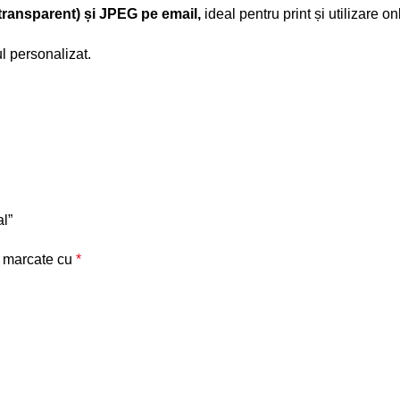
ransparent) și JPEG pe email,
ideal pentru print și utilizare on
l personalizat.
al”
t marcate cu
*