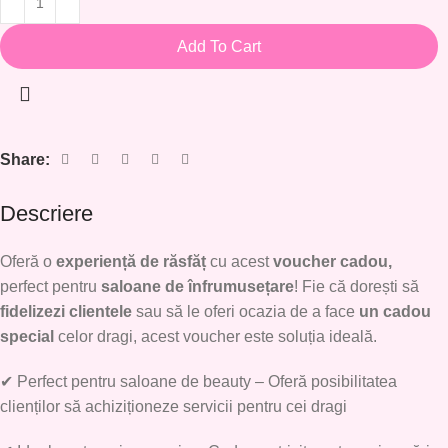
Add To Cart
Share:
Descriere
Oferă o
experiență de răsfăț
cu acest
voucher cadou
,
perfect pentru
saloane de înfrumusețare
! Fie că dorești să
fidelizezi clientele
sau să le oferi ocazia de a face
un cadou
special
celor dragi, acest voucher este soluția ideală.
✔
Perfect pentru saloane de beauty
– Oferă posibilitatea
clienților să achiziționeze servicii pentru cei dragi