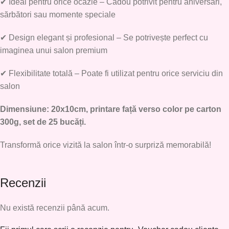
✔
Ideal pentru orice ocazie
– Cadou potrivit pentru aniversări,
sărbători sau momente speciale
✔
Design elegant și profesional
– Se potrivește perfect cu
imaginea unui salon premium
✔
Flexibilitate totală
– Poate fi utilizat pentru orice serviciu din
salon
Dimensiune: 20x10cm, printare față verso color pe carton
300g, set de 25 bucăți.
Transformă orice vizită la salon într-o surpriză memorabilă!
Recenzii
Nu există recenzii până acum.