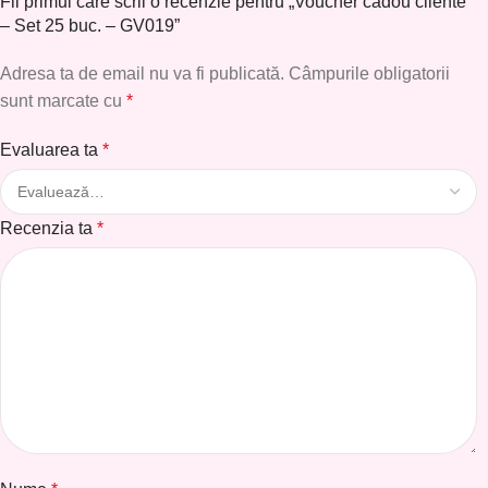
Fii primul care scrii o recenzie pentru „Voucher cadou cliente
– Set 25 buc. – GV019”
Adresa ta de email nu va fi publicată.
Câmpurile obligatorii
sunt marcate cu
*
Evaluarea ta
*
Recenzia ta
*