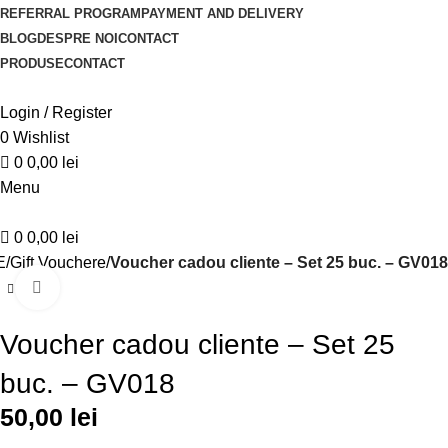
REFERRAL PROGRAM
PAYMENT AND DELIVERY
BLOG
DESPRE NOI
CONTACT
PRODUSE
CONTACT
Login / Register
0
Wishlist
0
0,00
lei
Menu
0
0,00
lei
E
Gift Vouchere
Voucher cadou cliente – Set 25 buc. – GV018
Click to enlarge
Voucher cadou cliente – Set 25
buc. – GV018
50,00
lei