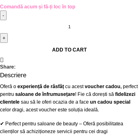
Comandă acum și fă-ți loc în top
ADD TO CART
Share:
Descriere
Oferă o
experiență de răsfăț
cu acest
voucher cadou
,
perfect
pentru
saloane de înfrumusețare
! Fie că dorești să
fidelizezi
clientele
sau să le oferi ocazia de a face
un cadou special
celor dragi, acest voucher este soluția ideală.
✔
Perfect pentru saloane de beauty
– Oferă posibilitatea
clienților să achiziționeze servicii pentru cei dragi