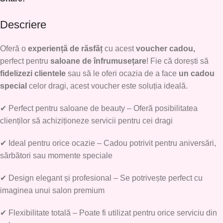
Descriere
Oferă o
experiență de răsfăț
cu acest
voucher cadou
,
perfect pentru
saloane de înfrumusețare
! Fie că dorești să
fidelizezi clientele
sau să le oferi ocazia de a face
un cadou
special
celor dragi, acest voucher este soluția ideală.
✔
Perfect pentru saloane de beauty
– Oferă posibilitatea
clienților să achiziționeze servicii pentru cei dragi
✔
Ideal pentru orice ocazie
– Cadou potrivit pentru aniversări,
sărbători sau momente speciale
✔
Design elegant și profesional
– Se potrivește perfect cu
imaginea unui salon premium
✔
Flexibilitate totală
– Poate fi utilizat pentru orice serviciu din