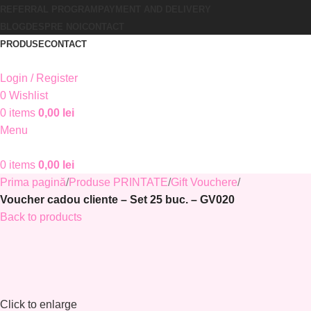
REFERRAL PROGRAM
PAYMENT AND DELIVERY
BLOG
DESPRE NOI
CONTACT
PRODUSE
CONTACT
Login / Register
0
Wishlist
0
items
0,00
lei
Menu
0
items
0,00
lei
Prima pagină
Produse PRINTATE
Gift Vouchere
Voucher cadou cliente – Set 25 buc. – GV020
Back to products
Click to enlarge