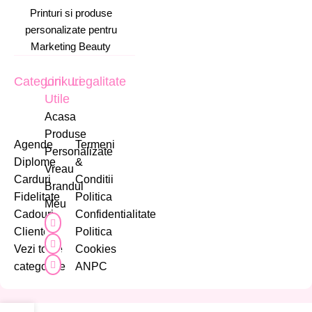
Printuri si produse
personalizate pentru
Marketing Beauty
Categorii
Linkuri
Legalitate
Utile
Acasa
Produse
Agende
Termeni
Personalizate
Diplome
&
Vreau
Carduri
Conditii
Brandul
Fidelitate
Politica
Meu
Cadouri
Confidentialitate
Cliente
Politica
Vezi toate
Cookies
categoriile
ANPC