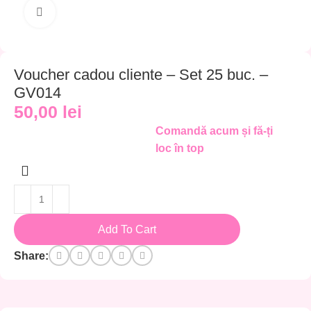
Click to enlarge
Voucher cadou cliente – Set 25 buc. –
GV014
50,00
lei
Comandă acum și fă-ți
loc în top
Add To Cart
Share: