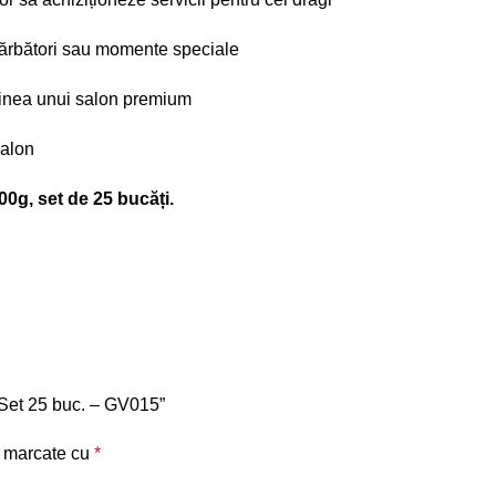
 sărbători sau momente speciale
ginea unui salon premium
salon
0g, set de 25 bucăți.
– Set 25 buc. – GV015”
t marcate cu
*