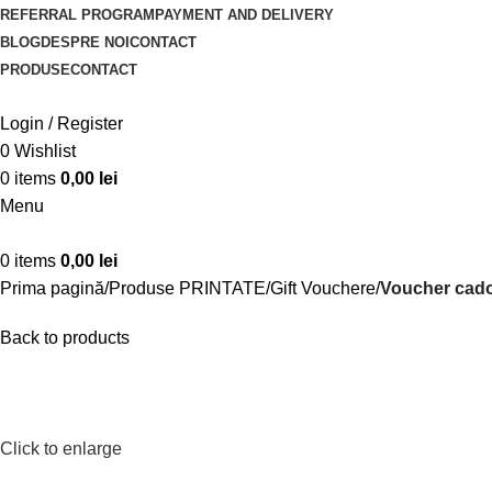
REFERRAL PROGRAM
PAYMENT AND DELIVERY
BLOG
DESPRE NOI
CONTACT
PRODUSE
CONTACT
Login / Register
0
Wishlist
0
items
0,00
lei
Menu
0
items
0,00
lei
Prima pagină
Produse PRINTATE
Gift Vouchere
Voucher cado
Back to products
Click to enlarge