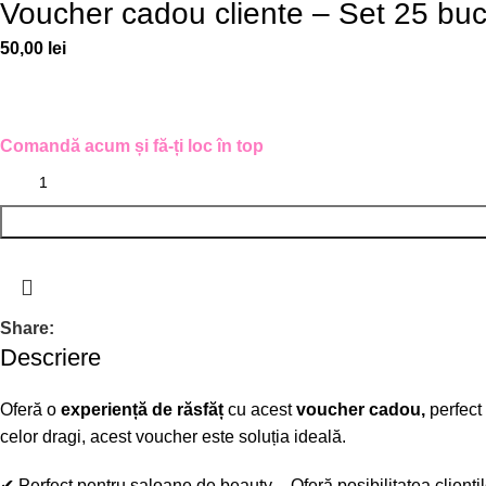
Voucher cadou cliente – Set 25 bu
50,00
lei
Comandă acum și fă-ți loc în top
Share:
Descriere
Oferă o
experiență de răsfăț
cu acest
voucher cadou
,
perfect
celor dragi, acest voucher este soluția ideală.
✔
Perfect pentru saloane de beauty
– Oferă posibilitatea clienți