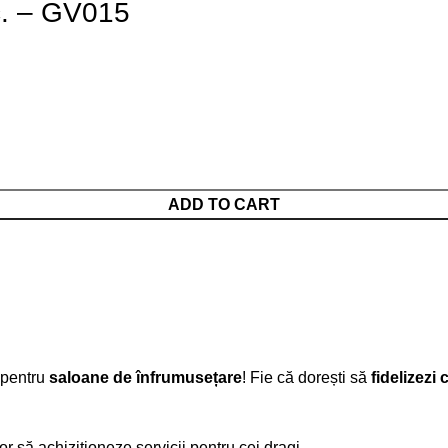
c. – GV015
ADD TO CART
 pentru
saloane de înfrumusețare
! Fie că dorești să
fidelizezi 
lor să achiziționeze servicii pentru cei dragi