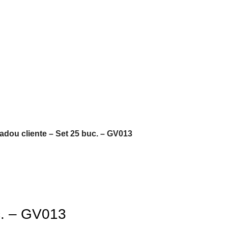
adou cliente – Set 25 buc. – GV013
c. – GV013