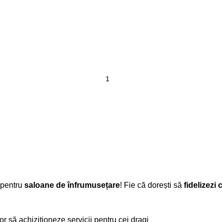
 pentru
saloane de înfrumusețare
! Fie că dorești să
fidelizezi 
lor să achiziționeze servicii pentru cei dragi