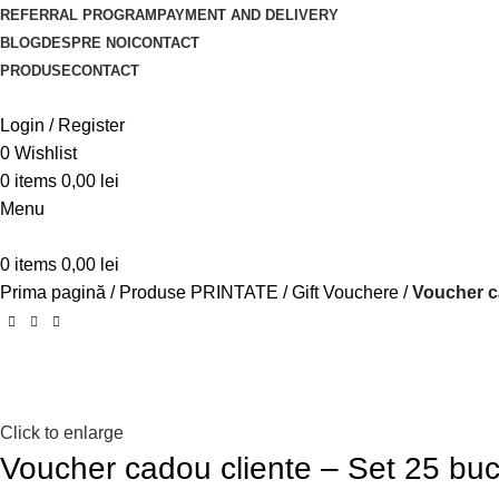
REFERRAL PROGRAM
PAYMENT AND DELIVERY
BLOG
DESPRE NOI
CONTACT
PRODUSE
CONTACT
Login / Register
0
Wishlist
0
items
0,00
lei
Menu
0
items
0,00
lei
Prima pagină
Produse PRINTATE
Gift Vouchere
Voucher c
Click to enlarge
Voucher cadou cliente – Set 25 bu