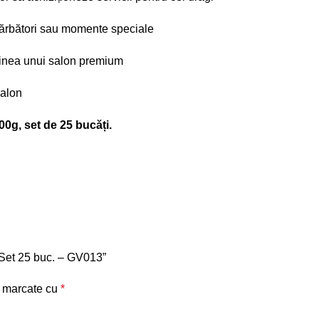
 sărbători sau momente speciale
ginea unui salon premium
salon
0g, set de 25 bucăți.
– Set 25 buc. – GV013”
t marcate cu
*