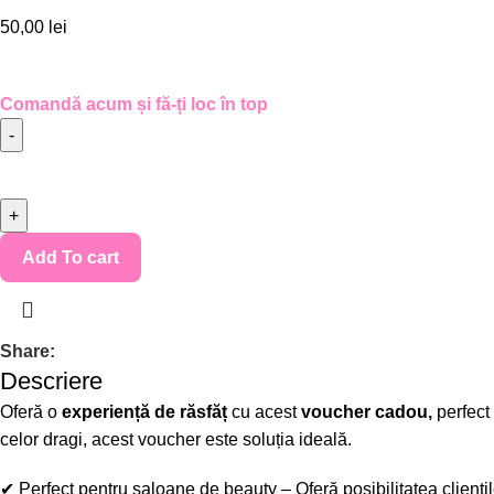
50,00
lei
Comandă acum și fă-ți loc în top
Add To cart
Share:
Descriere
Oferă o
experiență de răsfăț
cu acest
voucher cadou
,
perfect
celor dragi, acest voucher este soluția ideală.
✔
Perfect pentru saloane de beauty
– Oferă posibilitatea clienți