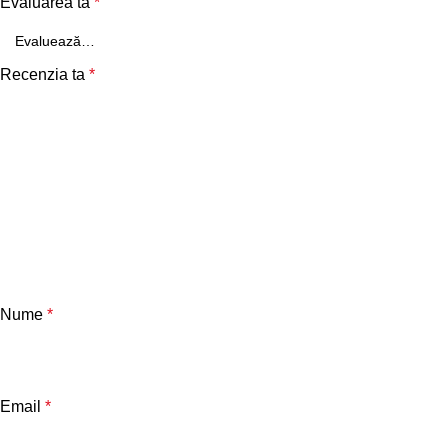
Evaluarea ta
*
Recenzia ta
*
Nume
*
Email
*