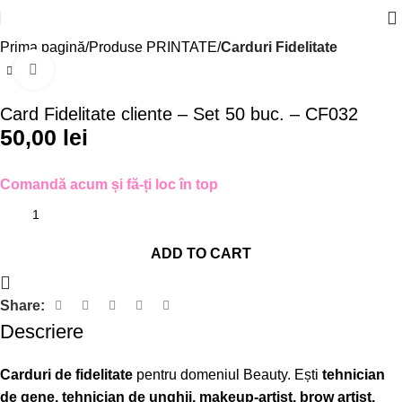
Prima pagină
Produse PRINTATE
Carduri Fidelitate
Click to enlarge
Card Fidelitate cliente – Set 50 buc. – CF032
50,00
lei
Comandă acum și fă-ți loc în top
ADD TO CART
Share:
Descriere
Carduri de fidelitate
pentru domeniul Beauty. Ești
tehnician
de gene, tehnician de unghii, makeup-artist, brow artist,