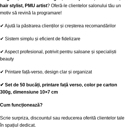
hair stylist, PMU artist
? Oferă-le clientelor salonului tău un
motiv să revină la programare!
✔
Ajută la păstrarea clienților și creșterea recomandărilor
✔
Sistem simplu și eficient de fidelizare
✔
Aspect profesional, potrivit pentru saloane și specialiști
beauty
✔
Printare față-verso, design clar și organizat
✔
Set de 50 bucăți, printare față verso, color pe carton
300g, dimensiune 10×7 cm
Cum funcționează?
Scrie surpriza, discountul sau reducerea oferită clientelor tale
în spațiul dedicat.