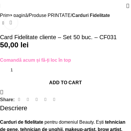
Prima pagină
Produse PRINTATE
Carduri Fidelitate
Click to enlarge
Card Fidelitate cliente – Set 50 buc. – CF031
50,00
lei
Comandă acum și fă-ți loc în top
ADD TO CART
Share:
Descriere
Carduri de fidelitate
pentru domeniul Beauty. Ești
tehnician
de gene, tehnician de unghii, makeup-artist, brow artist,