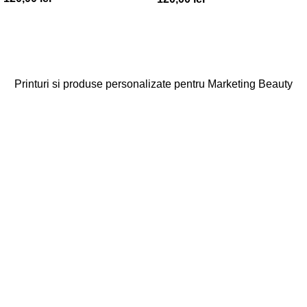
– CC001
– CC002
Printuri si produse personalizate pentru Marketing Beauty
Categorii
Agende
Diplome
Carduri Fidelitate
Cadouri Cliente
Vezi toate categoriile
Linkuri Utile
Acasa
Produse Personalizate
Vreau Brandul Meu