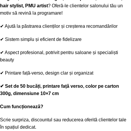
hair stylist, PMU artist
? Oferă-le clientelor salonului tău un
motiv să revină la programare!
✔
Ajută la păstrarea clienților și creșterea recomandărilor
✔
Sistem simplu și eficient de fidelizare
✔
Aspect profesional, potrivit pentru saloane și specialiști
beauty
✔
Printare față-verso, design clar și organizat
✔
Set de 50 bucăți, printare față verso, color pe carton
300g, dimensiune 10×7 cm
Cum funcționează?
Scrie surpriza, discountul sau reducerea oferită clientelor tale
în spațiul dedicat.