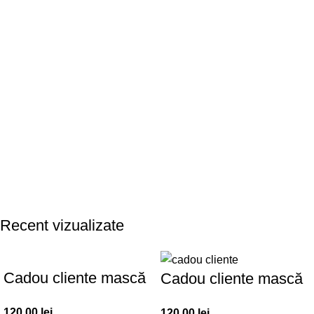
Recent vizualizate
Cadou cliente mască
Cadou cliente mască
de față – Set 30 buc.
de față – Set 30 buc.
120,00
lei
120,00
lei