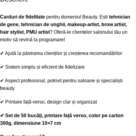
Carduri de fidelitate
pentru domeniul Beauty. Ești
tehnician
de gene, tehnician de unghii, makeup-artist, brow artist,
hair stylist, PMU artist
? Oferă-le clientelor salonului tău un
motiv să revină la programare!
✔
Ajută la păstrarea clienților și creșterea recomandărilor
✔
Sistem simplu și eficient de fidelizare
✔
Aspect profesional, potrivit pentru saloane și specialiști
beauty
✔
Printare față-verso, design clar și organizat
✔
Set de 50 bucăți, printare față verso, color pe carton
300g, dimensiune 10×7 cm