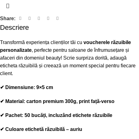
Share:
Descriere
Transformă experiența clienților tăi cu
voucherele răzuibile
personalizate
, perfecte pentru saloane de înfrumusețare și
afaceri din domeniul beauty! Scrie
surpriza dorită
, adaugă
eticheta răzuibilă
și creează un moment special pentru fiecare
client.
✔
Dimensiune:
9×5 cm
✔
Material:
carton premium 300g, print față-verso
✔
Pachet:
50 bucăți, incluzând etichete răzuibile
✔ Culoare etichetă răzuibilă – auriu