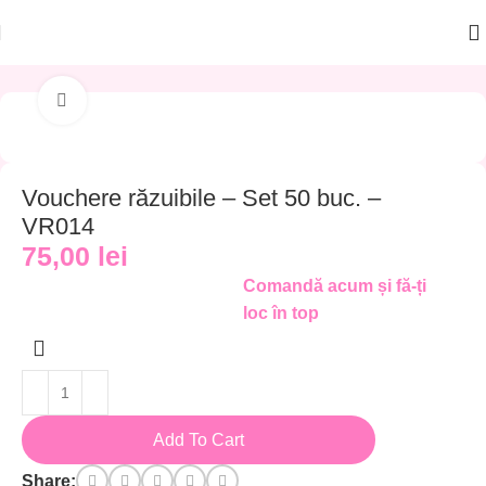
PRINTATE
Vouchere Razuibile
Click to enlarge
Vouchere răzuibile – Set 50 buc. –
VR014
75,00
lei
Comandă acum și fă-ți
loc în top
Add To Cart
Share: