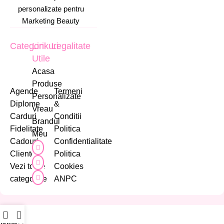
personalizate pentru
Marketing Beauty
Categorii
Linkuri
Legalitate
Utile
Acasa
Produse
Agende
Termeni
Personalizate
Diplome
&
Vreau
Carduri
Conditii
Brandul
Fidelitate
Politica
Meu
Cadouri
Confidentialitate
Cliente
Politica
Vezi toate
Cookies
categoriile
ANPC