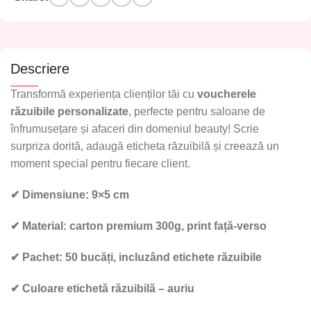
Descriere
Transformă experiența clienților tăi cu
voucherele
răzuibile personalizate
, perfecte pentru saloane de
înfrumusețare și afaceri din domeniul beauty! Scrie
surpriza dorită
, adaugă
eticheta răzuibilă
și creează un
moment special pentru fiecare client.
✔
Dimensiune:
9×5 cm
✔
Material:
carton premium 300g, print față-verso
✔
Pachet:
50 bucăți, incluzând etichete răzuibile
✔ Culoare etichetă răzuibilă – auriu