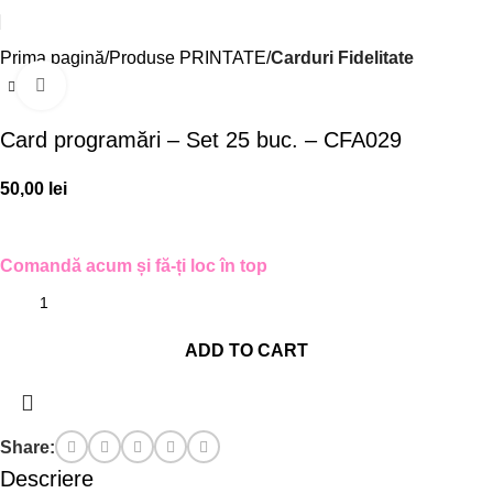
Prima pagină
Produse PRINTATE
Carduri Fidelitate
Click to enlarge
Card programări – Set 25 buc. – CFA029
50,00
lei
Comandă acum și fă-ți loc în top
ADD TO CART
Share:
Descriere