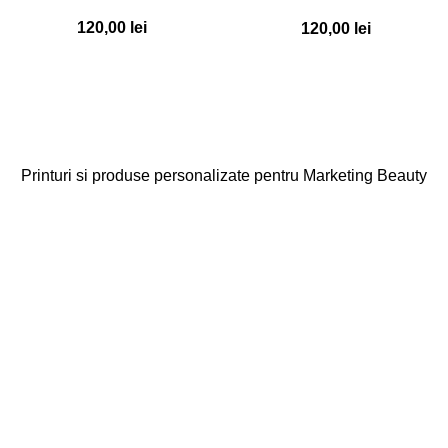
– Set 30 buc. – CC001
– Set 30 buc. – CC002
120,00
lei
120,00
lei
Printuri si produse personalizate pentru Marketing Beauty
Categorii
Agende
Diplome
Carduri Fidelitate
Cadouri Cliente
Vezi toate categoriile
Linkuri Utile
Acasa
Produse Personalizate