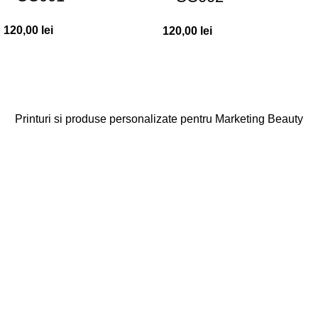
120,00
lei
120,00
lei
Printuri si produse personalizate pentru Marketing Beauty
Categorii
Agende
Diplome
Carduri Fidelitate
Cadouri Cliente
Vezi toate categoriile
Linkuri Utile
Acasa
Produse Personalizate