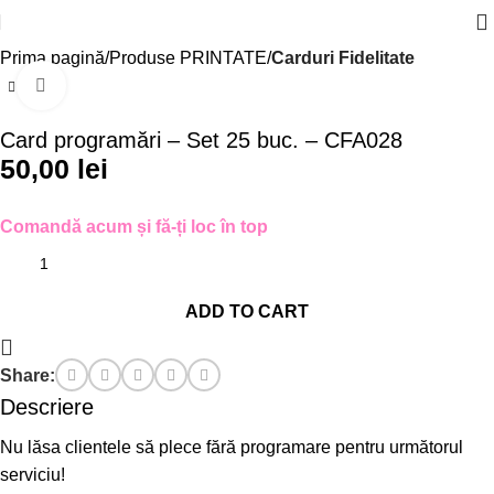
Prima pagină
Produse PRINTATE
Carduri Fidelitate
Click to enlarge
Card programări – Set 25 buc. – CFA028
50,00
lei
Comandă acum și fă-ți loc în top
ADD TO CART
Share:
Descriere
Nu lăsa clientele să plece fără programare pentru următorul
serviciu!