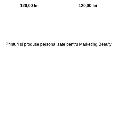
120,00
lei
120,00
lei
Printuri si produse personalizate pentru Marketing Beauty
Categorii
Agende
Diplome
Carduri Fidelitate
Cadouri Cliente
Vezi toate categoriile
Linkuri Utile
Acasa
Produse Personalizate