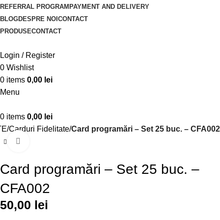
REFERRAL PROGRAM
PAYMENT AND DELIVERY
BLOG
DESPRE NOI
CONTACT
PRODUSE
CONTACT
Login / Register
0
Wishlist
0
items
0,00
lei
Menu
0
items
0,00
lei
TE
Carduri Fidelitate
Card programări – Set 25 buc. – CFA002
Click to enlarge
Card programări – Set 25 buc. –
CFA002
50,00
lei