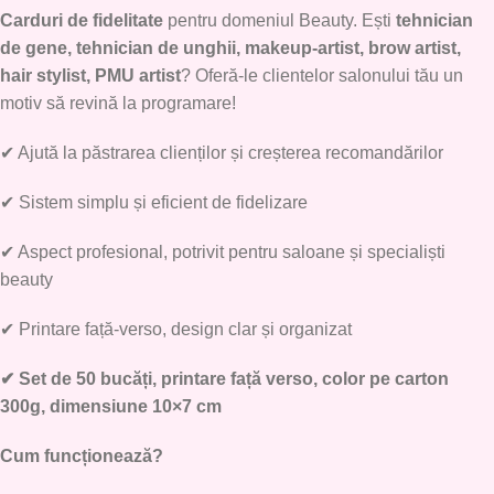
Carduri de fidelitate
pentru domeniul Beauty. Ești
tehnician
de gene, tehnician de unghii, makeup-artist, brow artist,
hair stylist, PMU artist
? Oferă-le clientelor salonului tău un
motiv să revină la programare!
✔
Ajută la păstrarea clienților și creșterea recomandărilor
✔
Sistem simplu și eficient de fidelizare
✔
Aspect profesional, potrivit pentru saloane și specialiști
beauty
✔
Printare față-verso, design clar și organizat
✔
Set de 50 bucăți, printare față verso, color pe carton
300g, dimensiune 10×7 cm
Cum funcționează?