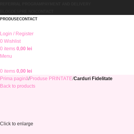
REFERRAL PROGRAM
PAYMENT AND DELIVERY
BLOG
DESPRE NOI
CONTACT
PRODUSE
CONTACT
Login / Register
0
Wishlist
0
items
0,00
lei
Menu
0
items
0,00
lei
Prima pagină
Produse PRINTATE
Carduri Fidelitate
Back to products
Click to enlarge