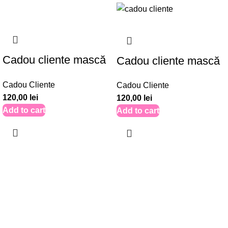
Cadou cliente mască
Cadou cliente mască
de față – Set 30 buc.
de față – Set 30 buc.
Cadou Cliente
Cadou Cliente
– CC001
– CC002
120,00
lei
120,00
lei
Add to cart
Add to cart