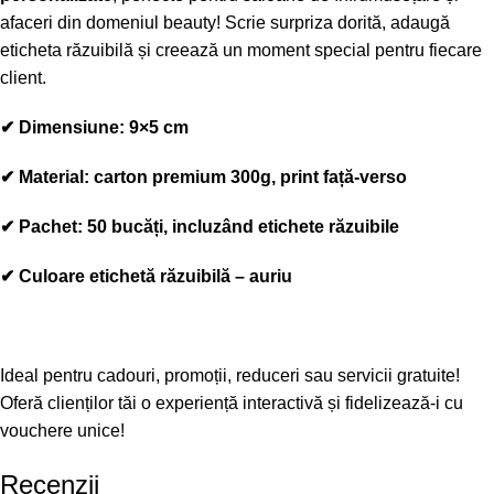
afaceri din domeniul beauty! Scrie
surpriza dorită
, adaugă
eticheta răzuibilă
și creează un moment special pentru fiecare
client.
✔
Dimensiune:
9×5 cm
✔
Material:
carton premium 300g, print față-verso
✔
Pachet:
50 bucăți, incluzând etichete răzuibile
✔ Culoare etichetă răzuibilă – auriu
Ideal pentru
cadouri, promoții, reduceri sau servicii gratuite
!
Oferă clienților tăi o experiență interactivă și fidelizează-i cu
vouchere unice!
Recenzii