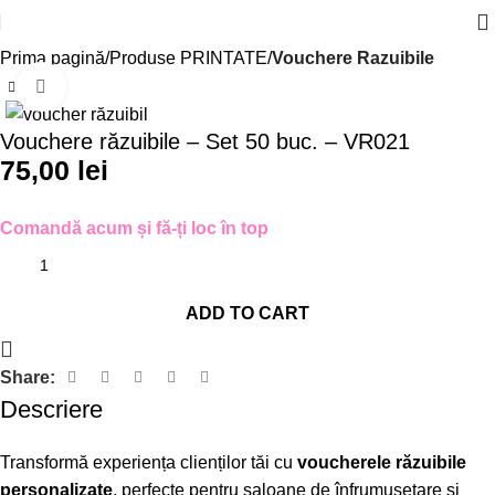
Prima pagină
Produse PRINTATE
Vouchere Razuibile
Click to enlarge
Vouchere răzuibile – Set 50 buc. – VR021
75,00
lei
Comandă acum și fă-ți loc în top
ADD TO CART
Share:
Descriere
Transformă experiența clienților tăi cu
voucherele răzuibile
personalizate
, perfecte pentru saloane de înfrumusețare și