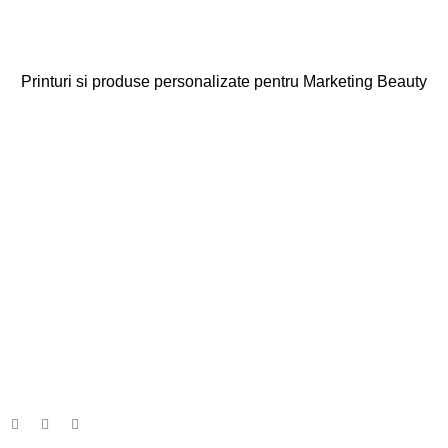
Printuri si produse personalizate pentru Marketing Beauty
Categorii
Agende
Diplome
Carduri Fidelitate
Cadouri Cliente
Vezi toate categoriile
Linkuri Utile
Acasa
Produse Personalizate
Vreau Brandul Meu