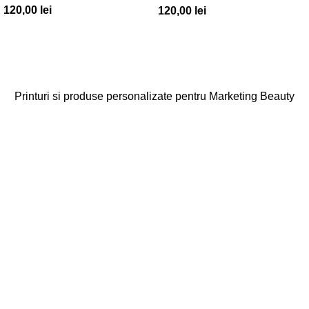
120,00
lei
120,00
lei
Printuri si produse personalizate pentru Marketing Beauty
Categorii
Agende
Diplome
Carduri Fidelitate
Cadouri Cliente
Vezi toate categoriile
Linkuri Utile
Acasa
Produse Personalizate