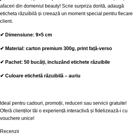
afaceri din domeniul beauty! Scrie
surpriza dorită
, adaugă
eticheta răzuibilă
și creează un moment special pentru fiecare
client.
✔
Dimensiune:
9×5 cm
✔
Material:
carton premium 300g, print față-verso
✔
Pachet:
50 bucăți, incluzând etichete răzuibile
✔ Culoare etichetă răzuibilă – auriu
Ideal pentru
cadouri, promoții, reduceri sau servicii gratuite
!
Oferă clienților tăi o experiență interactivă și fidelizează-i cu
vouchere unice!
Recenzii