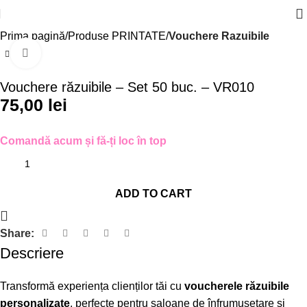
Prima pagină
Produse PRINTATE
Vouchere Razuibile
Click to enlarge
Vouchere răzuibile – Set 50 buc. – VR010
75,00
lei
Comandă acum și fă-ți loc în top
ADD TO CART
Share:
Descriere
Transformă experiența clienților tăi cu
voucherele răzuibile
personalizate
, perfecte pentru saloane de înfrumusețare și