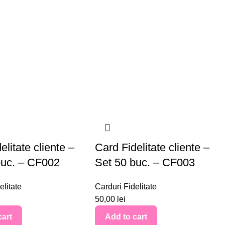
elitate cliente –
Card Fidelitate cliente –
buc. – CF002
Set 50 buc. – CF003
elitate
Carduri Fidelitate
50,00
lei
cart
Add to cart