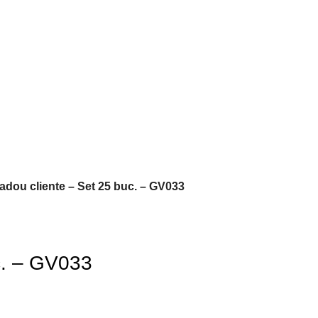
adou cliente – Set 25 buc. – GV033
c. – GV033