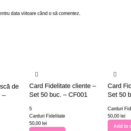
entru data viitoare când o să comentez.
Card Fidelitate cliente –
Card Fid
ască de
Set 50 buc. – CF001
Set 50 
 –
5
Carduri Fid
Carduri Fidelitate
50,00
lei
50,00
lei
Add to 