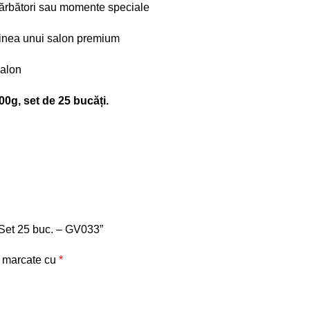
 sărbători sau momente speciale
ginea unui salon premium
salon
0g, set de 25 bucăți.
– Set 25 buc. – GV033”
t marcate cu
*