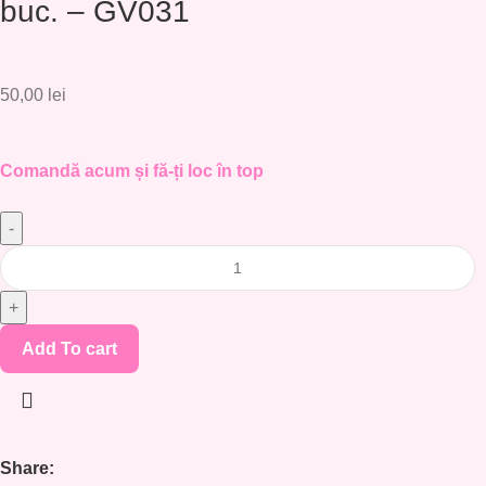
buc. – GV031
50,00
lei
Comandă acum și fă-ți loc în top
Add To cart
Share: