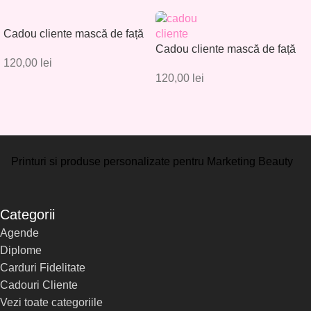
Cadou cliente mască de față
– Set 30 buc. – CC001
Cadou cliente mască de față
120,00
lei
– Set 30 buc. – CC002
120,00
lei
Printuri si produse personalizate pentru Marketing Beauty
Categorii
Agende
Diplome
Carduri Fidelitate
Cadouri Cliente
Vezi toate categoriile