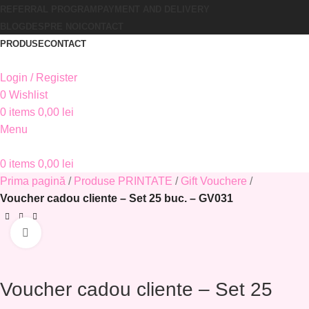
REFERRAL PROGRAM
PAYMENT AND DELIVERY
BLOG
DESPRE NOI
CONTACT
PRODUSE
CONTACT
Login / Register
0
Wishlist
0
items
0,00
lei
Menu
0
items
0,00
lei
Prima pagină
Produse PRINTATE
Gift Vouchere
Voucher cadou cliente – Set 25 buc. – GV031
Click to enlarge
Voucher cadou cliente – Set 25