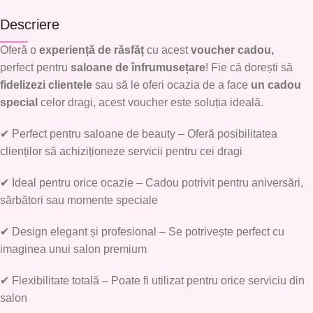
Descriere
Oferă o
experiență de răsfăț
cu acest
voucher cadou
,
perfect pentru
saloane de înfrumusețare
! Fie că dorești să
fidelizezi clientele
sau să le oferi ocazia de a face
un cadou
special
celor dragi, acest voucher este soluția ideală.
✔
Perfect pentru saloane de beauty
– Oferă posibilitatea
clienților să achiziționeze servicii pentru cei dragi
✔
Ideal pentru orice ocazie
– Cadou potrivit pentru aniversări,
sărbători sau momente speciale
✔
Design elegant și profesional
– Se potrivește perfect cu
imaginea unui salon premium
✔
Flexibilitate totală
– Poate fi utilizat pentru orice serviciu din
salon