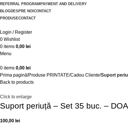
REFERRAL PROGRAM
PAYMENT AND DELIVERY
BLOG
DESPRE NOI
CONTACT
PRODUSE
CONTACT
Login / Register
0
Wishlist
0
items
0,00
lei
Menu
0
items
0,00
lei
Prima pagină
Produse PRINTATE
Cadou Cliente
Suport peri
Back to products
Click to enlarge
Suport periuță – Set 35 buc. – 
100,00
lei