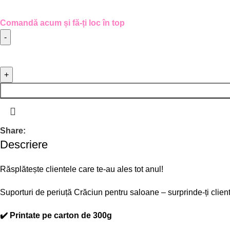
Comandă acum și fă-ți loc în top
Share:
Descriere
Răsplătește clientele care te-au ales tot anul!
Suporturi de periuță Crăciun pentru saloane – surprinde-ți clien
✔️ Printate pe carton de
300g