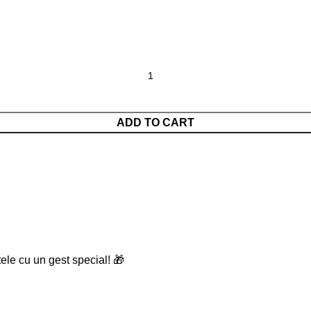
ADD TO CART
tele cu un gest special!
🎁