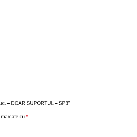
t 35 buc. – DOAR SUPORTUL – SP3”
t marcate cu
*