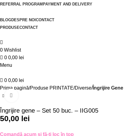
REFERRAL PROGRAM
PAYMENT AND DELIVERY
BLOG
DESPRE NOI
CONTACT
PRODUSE
CONTACT
0
Wishlist
0
0,00
lei
Menu
0
0,00
lei
Prima pagină
Produse PRINTATE
Diverse
Îngrijire Gene
Click to enlarge
Îngrijire gene – Set 50 buc. – IIG005
50,00
lei
Comandă acum și fă-ți loc în top