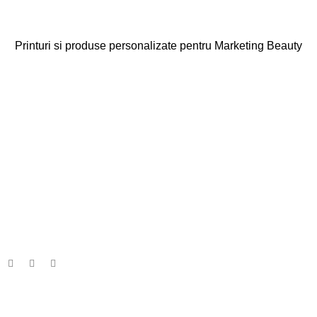
Printuri si produse personalizate pentru Marketing Beauty
Categorii
Agende
Diplome
Carduri Fidelitate
Cadouri Cliente
Vezi toate categoriile
Linkuri Utile
Acasa
Produse Personalizate
Vreau Brandul Meu
Legalitate
Termeni & Conditii