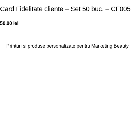
Card Fidelitate cliente – Set 50 buc. – CF005
50,00
lei
Printuri si produse personalizate pentru Marketing Beauty
Categorii
Agende
Diplome
Carduri Fidelitate
Cadouri Cliente
Vezi toate categoriile
Linkuri Utile
Acasa
Produse Personalizate