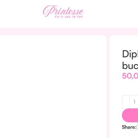
 – Set 10 buc. – DP074
Dip
bu
50,
Share: