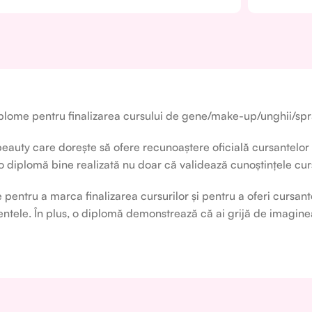
 diplome pentru finalizarea cursului de gene/make-up/unghii/s
eauty care dorește să ofere recunoaștere oficială cursantelor 
 o diplomă bine realizată nu doar că validează cunoștințele curs
 pentru a marca finalizarea cursurilor și pentru a oferi cursa
entele. În plus, o diplomă demonstrează că ai grijă de imaginea t