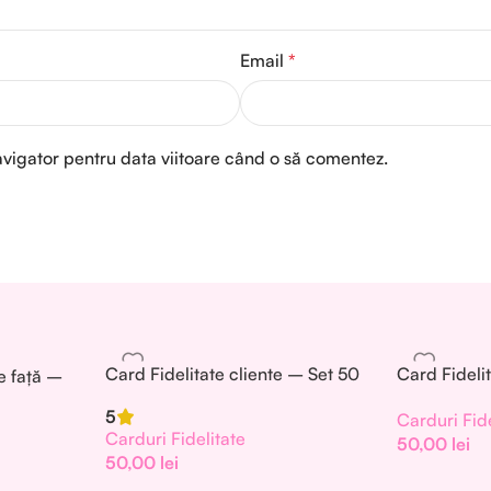
Email
*
avigator pentru data viitoare când o să comentez.
Card Fidelitate cliente – Set 50
Card Fideli
e față –
buc. – CF001
buc. – CF
5
Carduri Fide
Carduri Fidelitate
50,00
lei
50,00
lei
Add To Cart