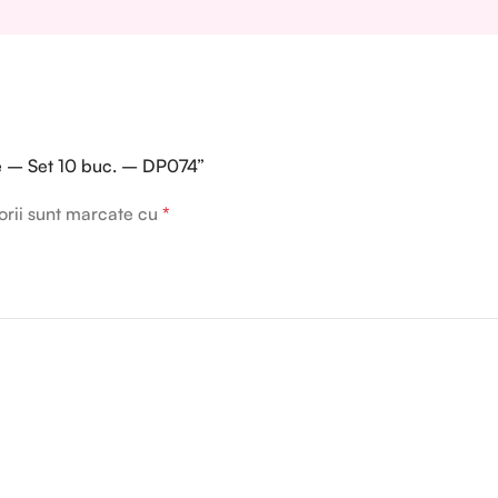
te – Set 10 buc. – DP074”
orii sunt marcate cu
*