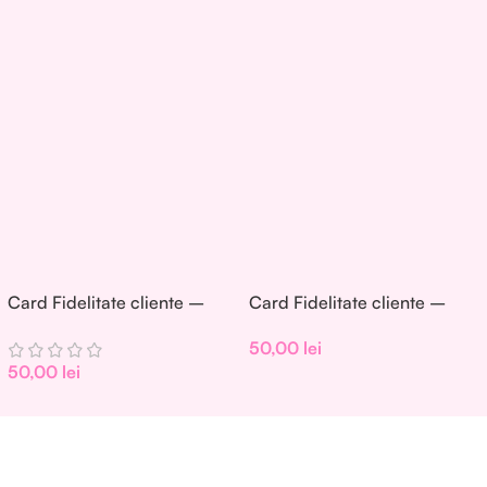
Add To Cart
Card Fidelitate cliente –
Card Fidelitate cliente –
Set 50 buc. – CF001
Set 50 buc. – CF002
50,00
lei
50,00
lei