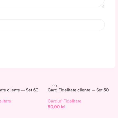
tate cliente – Set 50
Card Fidelitate cliente – Set 50
002
buc. – CF003
litate
Carduri Fidelitate
50,00
lei
Add To Cart