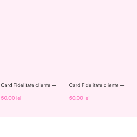
Card Fidelitate cliente –
Card Fidelitate cliente –
Set 50 buc. – CF003
Set 50 buc. – CF004
50,00
lei
50,00
lei