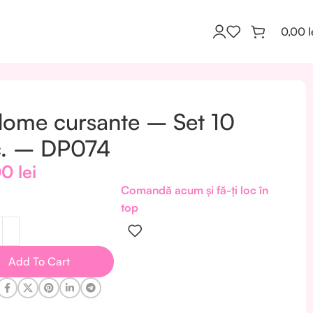
0,00
l
lome cursante – Set 10
c. – DP074
00
lei
Comandă acum și fă-ți loc în
top
Add To Cart