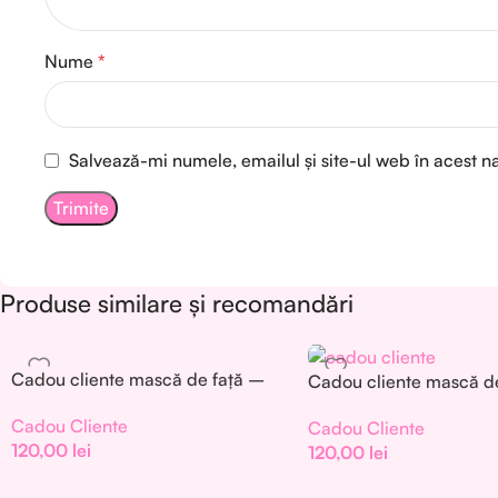
Nume
*
Salvează-mi numele, emailul și site-ul web în acest n
Produse similare și recomandări
Cadou cliente mască de față –
Cadou cliente mască d
Set 30 buc. – CC001
Set 30 buc. – CC002
Cadou Cliente
Cadou Cliente
120,00
lei
120,00
lei
Add To Cart
Add To Cart