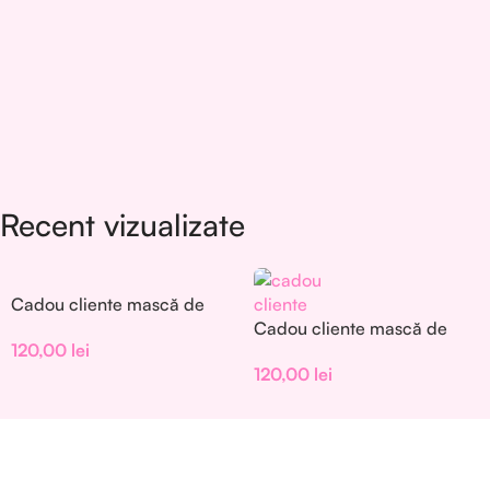
Recent vizualizate
Cadou cliente mască de
față – Set 30 buc. –
Cadou cliente mască de
120,00
lei
CC001
față – Set 30 buc. –
120,00
lei
CC002