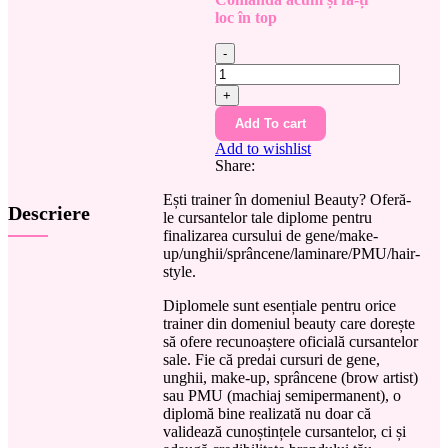
loc în top
Cantitate
Diplome
cursante
-
Set
Add To cart
10
Add to wishlist
buc.
Share:
-
DP072
Ești trainer în domeniul Beauty? Oferă-
Descriere
le cursantelor tale diplome pentru
finalizarea cursului de gene/make-
up/unghii/sprâncene/laminare/PMU/hair-
style.
Diplomele sunt esențiale pentru orice
trainer din domeniul beauty care dorește
să ofere recunoaștere oficială cursantelor
sale. Fie că predai cursuri de
gene,
unghii, make-up, sprâncene (brow artist)
sau PMU (machiaj semipermanent)
, o
diplomă bine realizată nu doar că
validează cunoștințele cursantelor, ci și