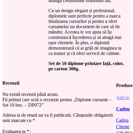
adaugă credibilitate brandului tău.
Cu un design elegant și profesional,
diplomele sunt perfecte pentru a marca
finalizarea cursurilor și pentru a oferi
cursantelor un document de care să fie
mândre. Acestea le vor ajuta să își
construiască încrederea și să atragă mai
ușor clientele. În plus, o diplomă
demonstrează că ai grijă de imaginea ta
ca trainer și că oferi servicii de calitate.
Set de 10 diplome printare față, color,
pe carton 300g.
Recenzii
Produse 
Nu există recenzii până acum.
Add to
Fii primul care scrii o recenzie pentru „Diplome cursante –
wishlist
Set 10 buc. – DP072”
Cadou
Adresa ta de email nu va fi publicată.
Câmpurile obligatorii
cliente
Cadou
sunt marcate cu
*
mască d
Cliente
față – S
Evaluarea ta
*