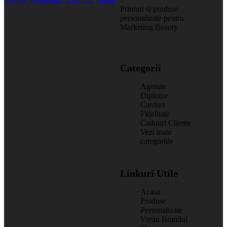
Printuri si produse
personalizate pentru
Marketing Beauty
Categorii
Agende
Diplome
Carduri
Fidelitate
Cadouri Cliente
Vezi toate
categoriile
Linkuri Utile
Acasa
Produse
Personalizate
Vreau Brandul