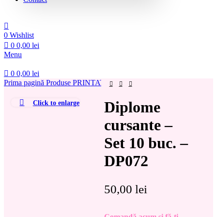
0
Wishlist
0
0,00
lei
Menu
0
0,00
lei
Prima pagină
Produse PRINTATE
Diplome
Diplome cursante – Set 
Diplome
Click to enlarge
cursante –
Set 10 buc. –
DP072
50,00
lei
Comandă acum și fă-ți