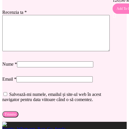
120,00
l
buc. –
CC001
Add To C
Recenzia ta
*
Nume
*
Email
*
Salvează-mi numele, emailul și site-ul web în acest
navigator pentru data viitoare când o să comentez.