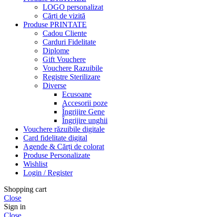
LOGO personalizat
Cărți de vizită
Produse PRINTATE
Cadou Cliente
Carduri Fidelitate
Diplome
Gift Vouchere
Vouchere Razuibile
Registre Sterilizare
Diverse
Ecusoane
Accesorii poze
Îngrijire Gene
Îngrijire unghii
Vouchere răzuibile digitale
Card fidelitate digital
Agende & Cărți de colorat
Produse Personalizate
Wishlist
Login / Register
Shopping cart
Close
Sign in
Close