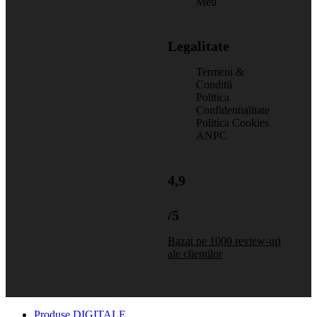
Meu
Legalitate
Termeni &
Conditii
Politica
Confidentialitate
Politica Cookies
ANPC
4,9
/5
Bazat pe 1000 review-uri
ale clientilor
Produse DIGITALE