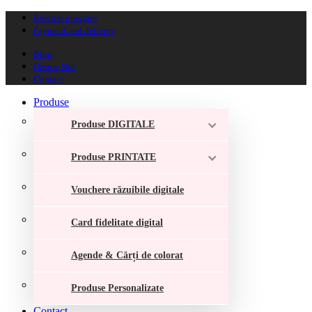
Referral program
Payment and delivery
Blog
Despre Noi
Contact
Produse
Produse DIGITALE
Produse PRINTATE
Vouchere răzuibile digitale
Card fidelitate digital
Agende & Cărți de colorat
Produse Personalizate
Contact