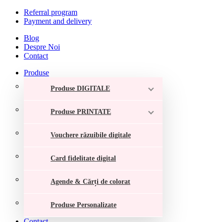
Referral program
Payment and delivery
Blog
Despre Noi
Contact
Produse
Produse DIGITALE
Produse PRINTATE
Vouchere răzuibile digitale
Card fidelitate digital
Agende & Cărți de colorat
Produse Personalizate
Contact