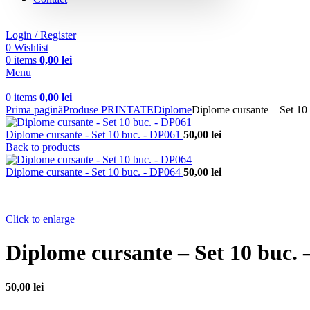
Login / Register
0
Wishlist
0
items
0,00
lei
Menu
0
items
0,00
lei
Prima pagină
Produse PRINTATE
Diplome
Diplome cursante – Set 10
Diplome cursante - Set 10 buc. - DP061
50,00
lei
Back to products
Diplome cursante - Set 10 buc. - DP064
50,00
lei
Click to enlarge
Diplome cursante – Set 10 buc.
50,00
lei