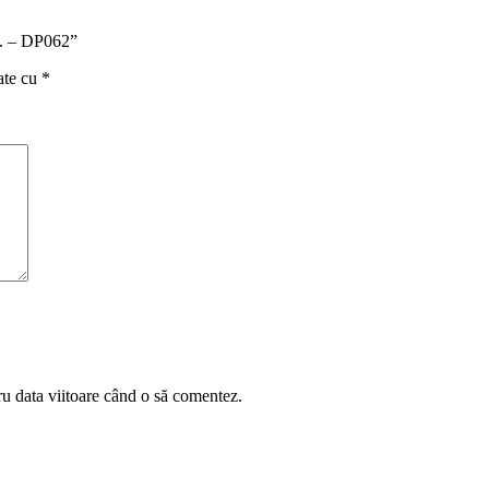
uc. – DP062”
ate cu
*
ru data viitoare când o să comentez.