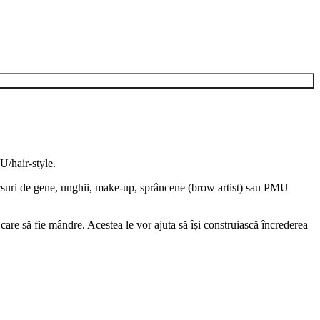
U/hair-style.
rsuri de
gene, unghii, make-up, sprâncene (brow artist) sau PMU
care să fie mândre. Acestea le vor ajuta să își construiască încrederea