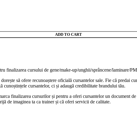
ADD TO CART
ntru finalizarea cursului de gene/make-up/unghii/sprâncene/laminare/PM
dorește să ofere recunoaștere oficială cursantelor sale. Fie că predai cu
ă cunoștințele cursantelor, ci și adaugă credibilitate brandului tău.
arca finalizarea cursurilor și pentru a oferi cursantelor un document de 
jă de imaginea ta ca trainer și că oferi servicii de calitate.