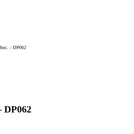
 buc. – DP062
 – DP062