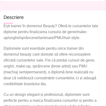
Descriere
Ești trainer în domeniul Beauty? Oferă-le cursantelor tale
diplome pentru finalizarea cursului de gene/make-
up/unghii/sprâncene/laminare/PMU/hair-style.
Diplomele sunt esențiale pentru orice trainer din
domeniul beauty care dorește să ofere recunoaștere
oficială cursantelor sale. Fie că predai cursuri de
gene,
unghii, make-up, sprâncene (brow artist) sau PMU
(machiaj semipermanent)
, o diplomă bine realizată nu
doar că validează cunoștințele cursantelor, ci și adaugă
credibilitate brandului tău.
Cu un design elegant și profesional, diplomele sunt
perfecte pentru a marca finalizarea cursurilor și pentru a