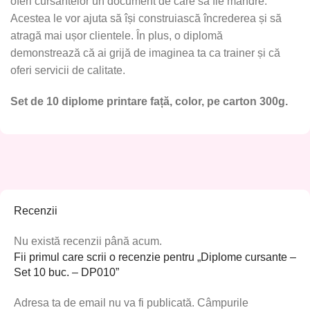
oferi cursantelor un document de care să fie mândre.
Acestea le vor ajuta să își construiască încrederea și să
atragă mai ușor clientele. În plus, o diplomă
demonstrează că ai grijă de imaginea ta ca trainer și că
oferi servicii de calitate.
Set de 10 diplome printare față, color, pe carton 300g.
Recenzii
Nu există recenzii până acum.
Fii primul care scrii o recenzie pentru „Diplome cursante –
Set 10 buc. – DP010”
Adresa ta de email nu va fi publicată.
Câmpurile