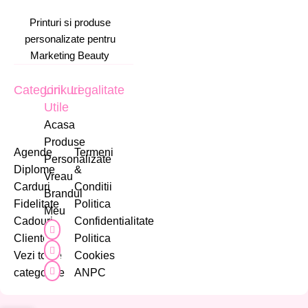
Printuri si produse
personalizate pentru
Marketing Beauty
Categorii
Linkuri
Legalitate
Utile
Acasa
Produse
Agende
Termeni
Personalizate
Diplome
&
Vreau
Carduri
Conditii
Brandul
Fidelitate
Politica
Meu
Cadouri
Confidentialitate
Cliente
Politica
Vezi toate
Cookies
categoriile
ANPC