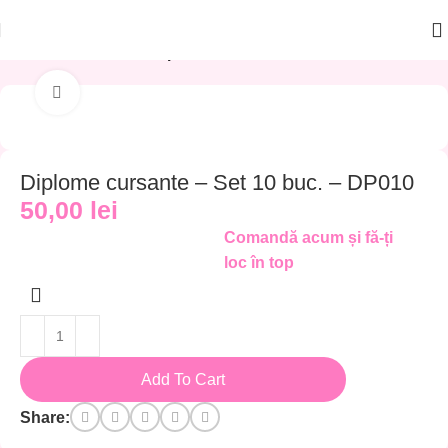
Produse PRINTATE
Diplome
Click to enlarge
Diplome cursante – Set 10 buc. – DP010
50,00
lei
Comandă acum și fă-ți
loc în top
Add To Cart
Share: