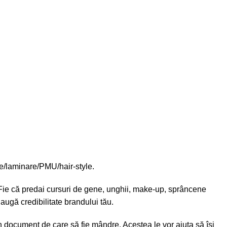
ne/laminare/PMU/hair-style.
Fie că predai cursuri de
gene, unghii, make-up, sprâncene
augă credibilitate brandului tău.
un document de care să fie mândre. Acestea le vor ajuta să își