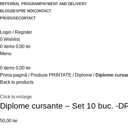
REFERRAL PROGRAM
PAYMENT AND DELIVERY
BLOG
DESPRE NOI
CONTACT
PRODUSE
CONTACT
Login / Register
0
Wishlist
0
items
0,00
lei
Menu
0
items
0,00
lei
Prima pagină
Produse PRINTATE
Diplome
Diplome cursan
Back to products
Click to enlarge
Diplome cursante – Set 10 buc. -D
50,00
lei