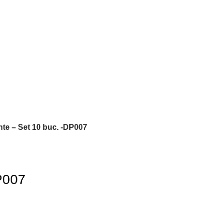
te – Set 10 buc. -DP007
P007