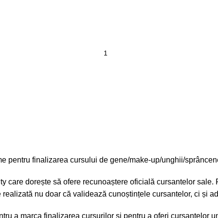
lome pentru finalizarea cursului de gene/make-up/unghii/sprânce
y care dorește să ofere recunoaștere oficială cursantelor sale. 
 realizată nu doar că validează cunoștințele cursantelor, ci și ad
tru a marca finalizarea cursurilor și pentru a oferi cursantelor 