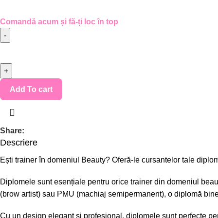
Comandă acum și fă-ți loc în top
Add To cart
Share:
Descriere
Ești trainer în domeniul Beauty? Oferă-le cursantelor tale dip
Diplomele sunt esențiale pentru orice trainer din domeniul beaut
(brow artist) sau PMU (machiaj semipermanent)
, o diplomă bine
Cu un design elegant și profesional, diplomele sunt perfecte pen