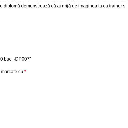
o diplomă demonstrează că ai grijă de imaginea ta ca trainer și că
 10 buc. -DP007”
t marcate cu
*