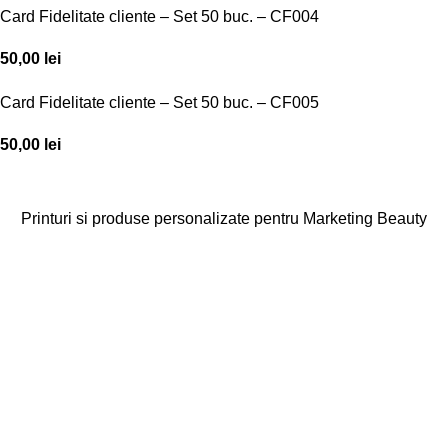
Card Fidelitate cliente – Set 50 buc. – CF004
50,00
lei
Card Fidelitate cliente – Set 50 buc. – CF005
50,00
lei
Printuri si produse personalizate pentru Marketing Beauty
Categorii
Agende
Diplome
Carduri Fidelitate
Cadouri Cliente
Vezi toate categoriile
Linkuri Utile