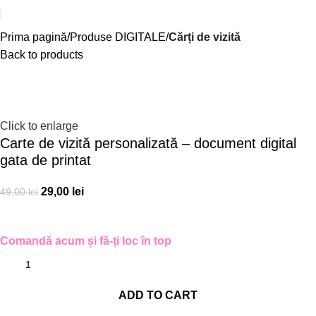
Prima pagină
Produse DIGITALE
Cărți de vizită
Back to products
-41%
Click to enlarge
Carte de vizită personalizată – document digital
gata de printat
29,00
lei
49,00
lei
Comandă acum și fă-ți loc în top
ADD TO CART