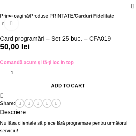
Prima pagină
Produse PRINTATE
Carduri Fidelitate
Click to enlarge
Card programări – Set 25 buc. – CFA019
50,00
lei
Comandă acum și fă-ți loc în top
ADD TO CART
Share:
Descriere
Nu lăsa clientele să plece fără programare pentru următorul
serviciu!