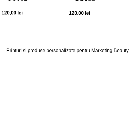
120,00
lei
120,00
lei
Printuri si produse personalizate pentru Marketing Beauty
Categorii
Agende
Diplome
Carduri Fidelitate
Cadouri Cliente
Vezi toate categoriile
Linkuri Utile
Acasa
Produse Personalizate