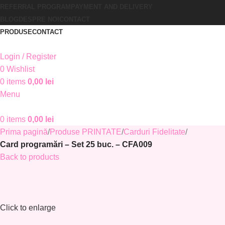
REFERRAL PROGRAM
PAYMENT AND DELIVERY
BLOG
DESPRE NOI
CONTACT
PRODUSE
CONTACT
Login / Register
0
Wishlist
0
items
0,00
lei
Menu
0
items
0,00
lei
Prima pagină
Produse PRINTATE
Carduri Fidelitate
Card programări – Set 25 buc. – CFA009
Back to products
Click to enlarge