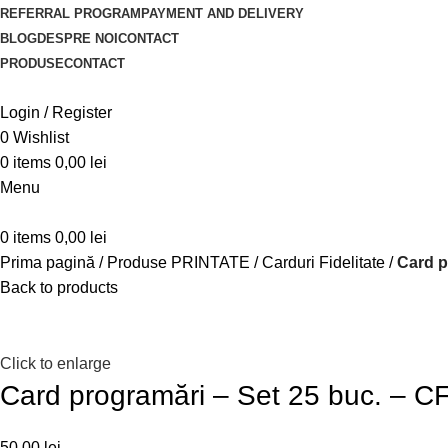
REFERRAL PROGRAM
PAYMENT AND DELIVERY
BLOG
DESPRE NOI
CONTACT
PRODUSE
CONTACT
Login / Register
0
Wishlist
0
items
0,00
lei
Menu
0
items
0,00
lei
Prima pagină
Produse PRINTATE
Carduri Fidelitate
Card p
Back to products
Click to enlarge
Card programări – Set 25 buc. – 
50,00
lei