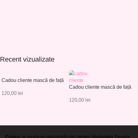
Recent vizualizate
Cadou cliente mască de față
– Set 30 buc. – CC001
Cadou cliente mască de față
120,00
lei
– Set 30 buc. – CC002
120,00
lei
Printuri si produse personalizate pentru Marketing Beauty