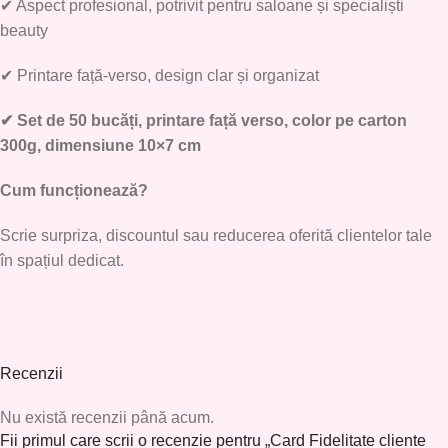
✔
Aspect profesional, potrivit pentru saloane și specialiști
beauty
✔
Printare față-verso, design clar și organizat
✔
Set de 50 bucăți, printare față verso, color pe carton
300g, dimensiune 10×7 cm
Cum funcționează?
Scrie surpriza, discountul sau reducerea oferită clientelor tale
în spațiul dedicat.
Recenzii
Nu există recenzii până acum.
Fii primul care scrii o recenzie pentru „Card Fidelitate cliente