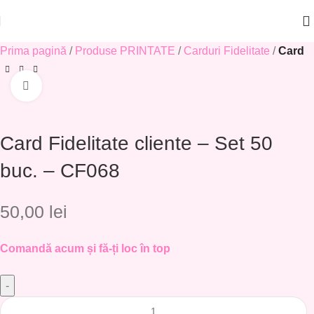
Prima pagină
Produse PRINTATE
Carduri Fidelitate
Card F
Click to enlarge
Card Fidelitate cliente – Set 50
buc. – CF068
50,00
lei
Comandă acum și fă-ți loc în top