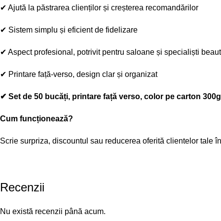
✔
Ajută la păstrarea clienților și creșterea recomandărilor
✔
Sistem simplu și eficient de fidelizare
✔
Aspect profesional, potrivit pentru saloane și specialiști beau
✔
Printare față-verso, design clar și organizat
✔
Set de 50 bucăți, printare față verso, color pe carton 3
Cum funcționează?
Scrie surpriza, discountul sau reducerea oferită clientelor tale în
Recenzii
Nu există recenzii până acum.