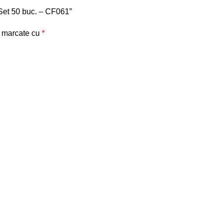
– Set 50 buc. – CF061”
t marcate cu
*