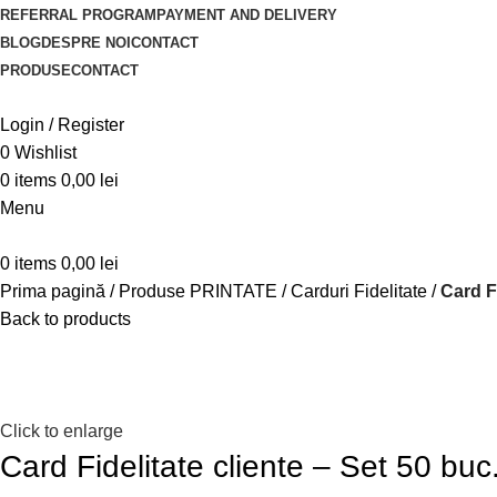
REFERRAL PROGRAM
PAYMENT AND DELIVERY
BLOG
DESPRE NOI
CONTACT
PRODUSE
CONTACT
Login / Register
0
Wishlist
0
items
0,00
lei
Menu
0
items
0,00
lei
Prima pagină
Produse PRINTATE
Carduri Fidelitate
Card F
Back to products
Click to enlarge
Card Fidelitate cliente – Set 50 bu