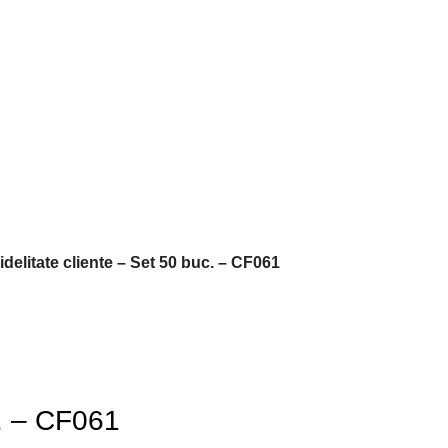
idelitate cliente – Set 50 buc. – CF061
c. – CF061