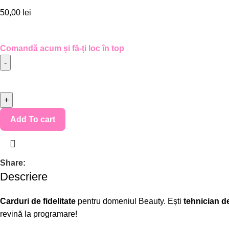
50,00
lei
Comandă acum și fă-ți loc în top
Add To cart
Share:
Descriere
Carduri de fidelitate
pentru domeniul Beauty. Ești
tehnician de
revină la programare!